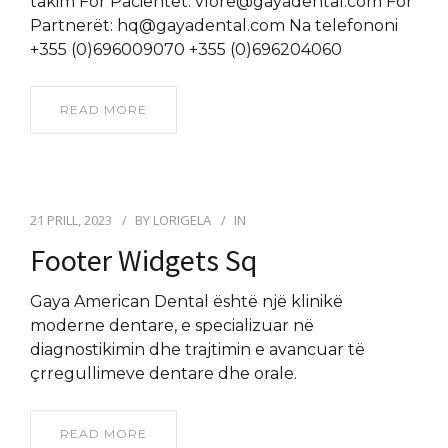
takim For Pacientët: vlore@gayadental.com For
Partnerët: hq@gayadental.com Na telefononi
+355 (0)696009070 +355 (0)696204060
READ MORE
21 PRILL, 2023
BY
LORIGELA
IN
Footer Widgets Sq
Gaya American Dental është një klinikë
moderne dentare, e specializuar në
diagnostikimin dhe trajtimin e avancuar të
çrregullimeve dentare dhe orale.
READ MORE