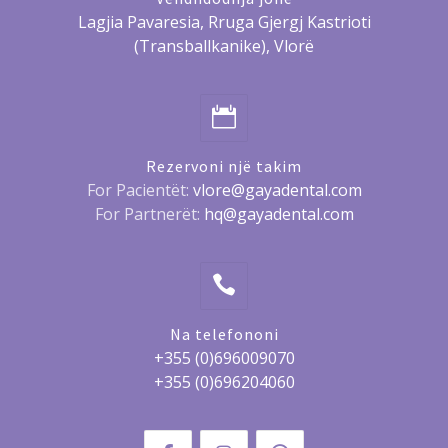
Lagjia Pavaresia, Rruga Gjergj Kastrioti
(Transballkanike), Vlorë
Rezervoni një takim
For Pacientët:
vlore@gayadental.com
For Partnerët:
hq@gayadental.com
Na telefononi
+355 (0)696009070
+355 (0)696204060