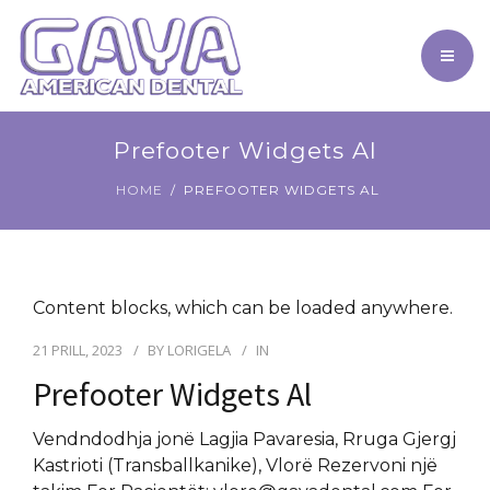
MJEKËT TANË
TURIZMI DENTAR
RRETH NESH
KREU
Prefooter Widgets Al
GALERIA
HOME
PREFOOTER WIDGETS AL
SHËRBIMET
NA KONTAKTONI
MJEKËT TANË
TURIZMI DENTAR
Content blocks, which can be loaded anywhere.
21 PRILL, 2023
BY
LORIGELA
IN
RRETH NESH
Prefooter Widgets Al
GALERIA
Vendndodhja jonë Lagjia Pavaresia, Rruga Gjergj
NA KONTAKTONI
Kastrioti (Transballkanike), Vlorë Rezervoni një