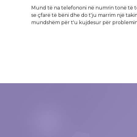
Mund të na telefononi në numrin tonë të te
se çfarë të bëni dhe do t'ju marrim një t
mundshëm për t'u kujdesur për problemin