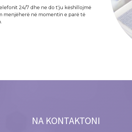
lefonit 24/7 dhe ne do t'ju këshillojmë
akim menjëherë në momentin e parë të
.
NA KONTAKTONI